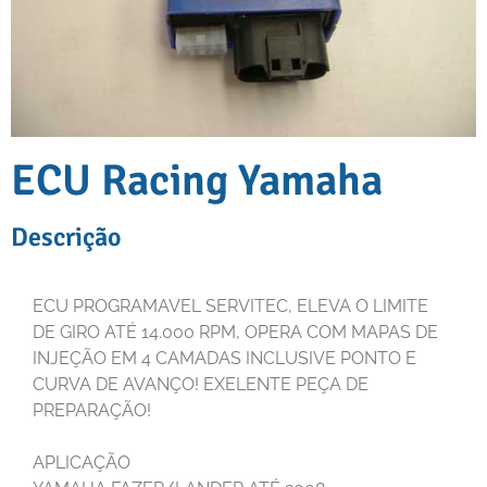
ECU Racing Yamaha
Descrição
ECU PROGRAMAVEL SERVITEC, ELEVA O LIMITE
DE GIRO ATÉ 14.000 RPM, OPERA COM MAPAS DE
INJEÇÃO EM 4 CAMADAS INCLUSIVE PONTO E
CURVA DE AVANÇO! EXELENTE PEÇA DE
PREPARAÇÃO!
APLICAÇÃO